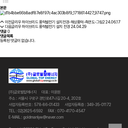
본문
이전글
리우 하이브리드 풍력발전기 설치전경-해상풍력-측면도-그림2
24.06.17
다음글
리우 하이브리드 풍력발전기 설치 전경
24.04.29
댓글
0
댓글목록
등록된 댓글이 없습니다.
사이트 정보
(주)글로벌탑에너지
대표 : 이윤원
주소 : 서울시 구로구 경인로47나길 20-4, 202호
사업자등록번호 : 578-86-01433
사업자등록증 : 349-35-01172
TEL : 02)2625-6592
FAX : 070-4170-4547
E-MAIL : goldmanlyw@naver.com