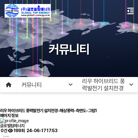
커뮤니티
리우 하이브리드 풍
커뮤니티
력발전기 설치전경
리우 하이브리드 풍력발전기 설치전경-해상풍력-측면도-그림1
페이지 정보
글로벌탑에너지
0건
199회
24-06-17 17:53